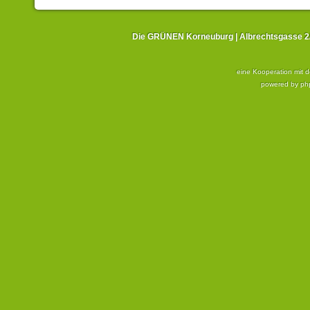
Die GRÜNEN Korneuburg | Albrechtsgasse 2/1
eine Kooperation mit 
powered by
ph