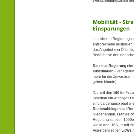
Wertschöpfungsanteil ein
Mobilität - St
Einsparungen
liest sich im Regierungs
entsprechend ausbauen u
das Angebot von Öffentli
Bedürfnisse der Mensch
Die neue Regierung nimm
auszubauen
- Verlagerun
mehr für die Zuwächse im
gehen könnte).
Das mit den
160 km/h au
Koalition ein wichtiges 
sind da genauso egal wie
Rechtsabbiegen bei Rot
Niederlanden, Frankreich
Regelung seit den 1990e
wie in den USA, ist mit e
Außerdem sollen
LKWs n