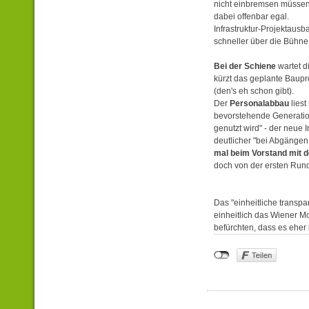
nicht einbremsen müssen
dabei offenbar egal.
Infrastruktur-Projektausb
schneller über die Bühne
Bei der Schiene
wartet d
kürzt das geplante Baupr
(den's eh schon gibt).
Der
Personalabbau
liest
bevorstehende Generation
genutzt wird" - der neue I
deutlicher "bei Abgänge
mal beim Vorstand mit
doch von der ersten Rund
Das "einheitliche transp
einheitlich das Wiener M
befürchten, dass es eher 