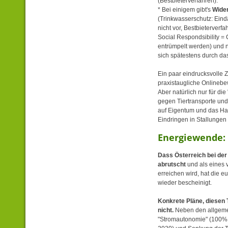
(Bestbieterverfahren).
* Bei einigem gibt's
Wide
(Trinkwasserschutz: Eind
nicht vor, Bestbieterverf
Social Respondsibility = 
entrümpelt werden) und n
sich spätestens durch das
Ein paar eindrucksvolle 
praxistaugliche Onlinebe
Aber natürlich nur für die
gegen Tiertransporte und
auf Eigentum und das Ha
Eindringen in Stallungen 
Energiewende: 
Dass Österreich bei der
abrutscht
und als eines 
erreichen wird, hat die 
wieder bescheinigt.
Konkrete Pläne, diesen
nicht.
Neben den allgeme
"Stromautonomie" (100% 