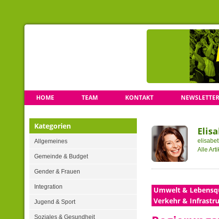
HOME
TEAM
KONTAKT
NEWSLETTE
Kategorien
Elis
elisabe
Allgemeines
Alle Arti
Gemeinde & Budget
Gender & Frauen
Integration
Umwelt & Lebensqu
Verkehr & Infrastr
Jugend & Sport
Soziales & Gesundheit