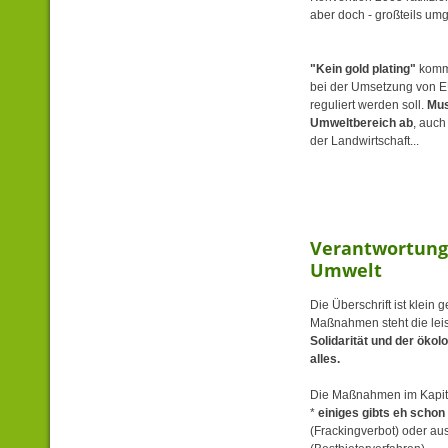
aber doch - großteils umg
"Kein gold plating"
kommt
bei der Umsetzung von EU
reguliert werden soll.
Mus
Umweltbereich ab
, auch
der Landwirtschaft...
Verantwortung
Umwelt
Die Überschrift ist klein 
Maßnahmen steht die lei
Solidarität und der ökol
alles.
Die Maßnahmen im Kapite
*
einiges gibts eh schon
(Frackingverbot) oder au