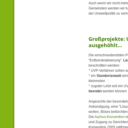
Auch wenn wir nicht mehr
Gemeinden werden wir tu
der Umweltpolitik zu verh
Großprojekte:
ausgehöhlt...
Die einschneidendsten P
"Entbürokratisierung".
Lä
beschnitten werden:
* UVP-Verfahren sollen w
* ein
Standortanwalt
wird
kleinreden
* zuguter Letzt soll ein 
beendet
werden können
Angesichts der bevorst
Ankündigung, eine "Lösu
wollen, Böses befürchten
Die
Aarhus-Konvention
re
und Zugang zu Gerichten 
Konvention 2005 ratifizie