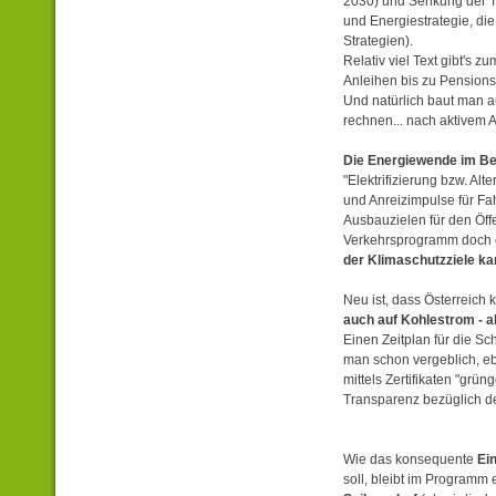
2030) und Senkung der T
und Energiestrategie, die
Strategien).
Relativ viel Text gibt's 
Anleihen bis zu Pensionsk
Und natürlich baut man au
rechnen... nach aktivem 
Die Energiewende im Be
"Elektrifizierung bzw. Alt
und Anreizimpulse für Fa
Ausbauzielen für den Öff
Verkehrsprogramm doch eh
der Klimaschutzziele ka
Neu ist, dass Österreich k
auch auf Kohlestrom - a
Einen Zeitplan für die Sc
man schon vergeblich, eb
mittels Zertifikaten "grü
Transparenz bezüglich de
Wie das konsequente
Ei
soll, bleibt im Programm e