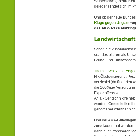
Seibersdorf
(oberirdisch
gelegen) findet sich im 
Und ob der neue Bundesk
Klage gegen Ungarn
weg
das AKW Paks einbringen
Landwirtschaft
Schon die Zusammenfassu
sich des öfteren als Um
Grund- und Trinkwassers
Thomas Waitz, EU-Abgeord
Nix Ökologisierung, Pest
verzichtet (dafür dürfen w
die 100%ige Versorgung in
Exportoffensive.
Ahja - Gentechnikfreiheit
werden. Gentechnikfreihei
gehört aber offenbar nic
Und der AMA-Gütesiegelsc
zurückgedrängt werden -
dann auch transparent dar