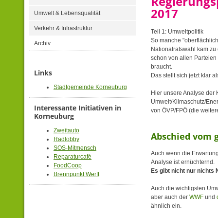
Regierung
2017
Umwelt & Lebensqualität
Verkehr & Infrastruktur
Teil 1: Umweltpolitik
So manche "oberflächlic
Archiv
Nationalratswahl kam zu
schon von allen Parteie
braucht.
Links
Das stellt sich jetzt klar a
Stadtgemeinde Korneuburg
Hier unsere Analyse der 
Umwelt/Klimaschutz/Ener
Interessante Initiativen in
von ÖVP/FPÖ (die weitere
Korneuburg
Zweitauto
Abschied vom 
Radlobby
SOS-Mitmensch
Auch wenn die Erwartunge
Reparaturcafé
Analyse ist ernüchternd.
FoodCoop
Es gibt nicht nur nichts
Brennpunkt Werft
Auch die wichtigsten Um
aber auch der
WWF
und
ähnlich ein.